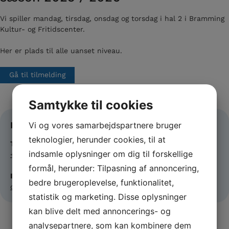
Vi spiller mandag, tirsdag, onsdag og torsdag i hal 2 i Bramming
Kultur- og Fritidscenter.
Her er plads til alle uanset niveau.
Gå til tilmelding
Samtykke til cookies
Kontakt
Vi og vores samarbejdspartnere bruger
teknologier, herunder cookies, til at
Telefon
indsamle oplysninger om dig til forskellige
+45 51 23 28 66
formål, herunder: Tilpasning af annoncering,
E-mail
bedre brugeroplevelse, funktionalitet,
duefar@hotmail.com
statistik og marketing. Disse oplysninger
kan blive delt med annoncerings- og
analysepartnere, som kan kombinere dem