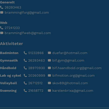
Generelt
26293463
brammingiforg@gmail.com
Web
27241233
brammingifweb@gmail.com
Aktiviteter
Badminton
51232866
duefar@hotmail.com
Gymnastik
26293463
bif.gym@gmail.com
Håndbold
28970930
bif.haandbold.org@gmail.com
Løb og cykel
20260999
bifmotion.org@gmail.com
Volleyball
26712512
skov89@hotmail.com
Svømning
21658772
karstenbrixa@gmail.com