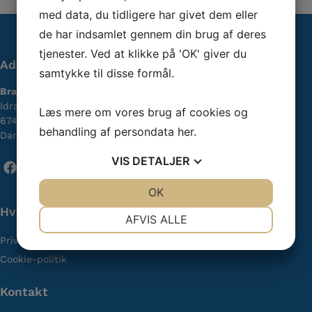
med data, du tidligere har givet dem eller
de har indsamlet gennem din brug af deres
tjenester. Ved at klikke på 'OK' giver du
Adresse
samtykke til disse formål.
Bramming Idrætsforening
Idræts Alle 10
Læs mere om vores brug af cookies og
6740 Bramming
behandling af persondata
her
.
Danmark
VIS
DETALJER
Følg med på Facebook
JA
NEJ
OK
JA
NEJ
Hvorfor vælge os
NØDVENDIGE
PRÆFERENCER
AFVIS ALLE
Privatlivspolitik
JA
NEJ
JA
NEJ
Cookie-politik
MARKETING
STATISTIK
Kontakt