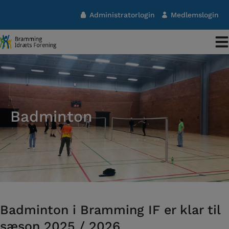
Hop
Administratorlogin
Medlemslogin
til
indholdet
Badminton
Badminton i Bramming IF er klar til
sæson 2025 / 2026