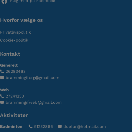
Følg med på Facebook
Hvorfor vælge os
Privatlivspolitik
Cookie-politik
Kontakt
Generelt
26293463
brammingiforg@gmail.com
Web
27241233
brammingifweb@gmail.com
Aktiviteter
Badminton
51232866
duefar@hotmail.com