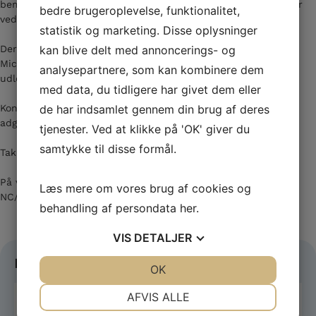
bemærkes at disse er reserveret til etablering af en container
bedre brugeroplevelse, funktionalitet,
ved MTB banen.
statistik og marketing. Disse oplysninger
kan blive delt med annoncerings- og
Der er mange, som har doneret penge til en mindefond for
Michael Beiter, Fonden administreres af Motion, og Fonden
analysepartnere, som kan kombinere dem
udlodder midler, der relateres til MTB banen i Bramming.
med data, du tidligere har givet dem eller
de har indsamlet gennem din brug af deres
Kontingentet i Motion for 2026 er uændret 300 kr, som giver
adgang til at deltage i alle aktiviteter under Motion.
tjenester. Ved at klikke på 'OK' giver du
samtykke til disse formål.
Tak til alle udvalgsmedlemmer, frivillige og sponsorer.
På vegne af Motionsudvalget
Læs mere om vores brug af cookies og
NC/Februar 2026
behandling af persondata
her
.
VIS
DETALJER
Facebook
JA
NEJ
OK
JA
NEJ
NØDVENDIGE
PRÆFERENCER
AFVIS ALLE