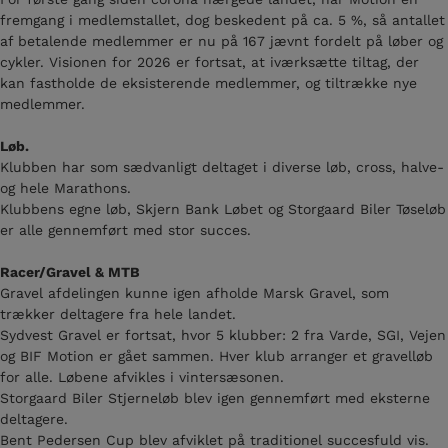
fremgang i medlemstallet, dog beskedent på ca. 5 %, så antallet
af betalende medlemmer er nu på 167 jævnt fordelt på løber og
cykler. Visionen for 2026 er fortsat, at iværksætte tiltag, der
kan fastholde de eksisterende medlemmer, og tiltrække nye
medlemmer.
Løb.
Klubben har som sædvanligt deltaget i diverse løb, cross, halve-
og hele Marathons.
Klubbens egne løb, Skjern Bank Løbet og Storgaard Biler Tøseløb
er alle gennemført med stor succes.
Racer/Gravel & MTB
Gravel afdelingen kunne igen afholde Marsk Gravel, som
trækker deltagere fra hele landet.
Sydvest Gravel er fortsat, hvor 5 klubber: 2 fra Varde, SGI, Vejen
og BIF Motion er gået sammen. Hver klub arranger et gravelløb
for alle. Løbene afvikles i vintersæsonen.
Storgaard Biler Stjerneløb blev igen gennemført med eksterne
deltagere.
Bent Pedersen Cup blev afviklet på traditionel succesfuld vis.