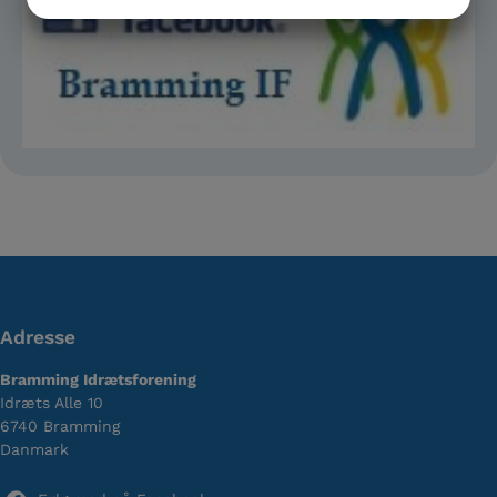
JA
NEJ
JA
NEJ
MARKETING
STATISTIK
Adresse
Bramming Idrætsforening
Idræts Alle 10
6740 Bramming
Danmark