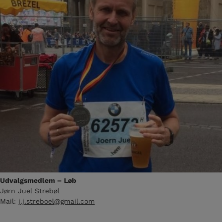
Udvalgsmedlem – Løb
Jørn Juel Strebøl
Mail:
j.j.streboel@gmail.com