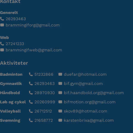
Kontakt
Generelt
26293463
brammingiforg@gmail.com
Web
27241233
brammingifweb@gmail.com
Aktiviteter
Badminton
51232866
duefar@hotmail.com
Gymnastik
26293463
bif.gym@gmail.com
Håndbold
28970930
bif.haandbold.org@gmail.com
Løb og cykel
20260999
bifmotion.org@gmail.com
Volleyball
26712512
skov89@hotmail.com
Svømning
21658772
karstenbrixa@gmail.com