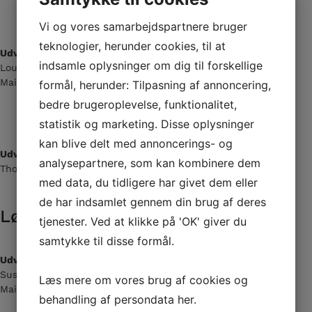
Vi og vores samarbejdspartnere bruger
teknologier, herunder cookies, til at
Udvalgsmedlem (Løb)
indsamle oplysninger om dig til forskellige
Louise Hyldgaard Hansen
Mail:
lus811@hotmail.com
formål, herunder: Tilpasning af annoncering,
bedre brugeroplevelse, funktionalitet,
statistik og marketing. Disse oplysninger
kan blive delt med annoncerings- og
Udvalgsmedlem (Løb)
analysepartnere, som kan kombinere dem
Thomas Sandager Engvang
med data, du tidligere har givet dem eller
de har indsamlet gennem din brug af deres
Løbsudvalget
tjenester. Ved at klikke på 'OK' giver du
samtykke til disse formål.
Udvalgsmedlem (Løb)
Susan Tran
Læs mere om vores brug af cookies og
Mail:
susantran@live.dk
behandling af persondata
her
.