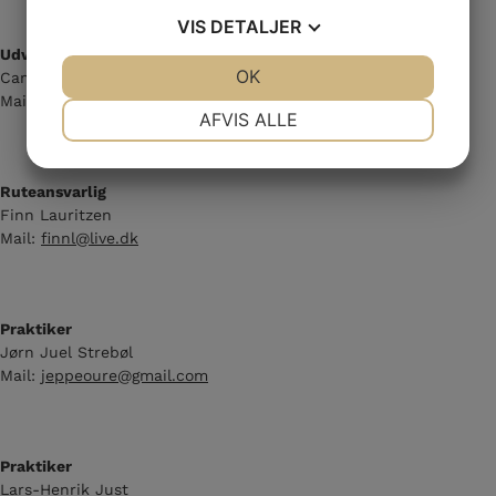
VIS
DETALJER
Udvalgsmedlem(Løb)
JA
NEJ
OK
JA
NEJ
Camilla Dalgaard
Mail:
cdalgaard1977
@gmail.com
NØDVENDIGE
PRÆFERENCER
AFVIS ALLE
JA
NEJ
JA
NEJ
MARKETING
STATISTIK
Ruteansvarlig
Finn Lauritzen
Mail:
finnl@live.dk
Praktiker
Jørn Juel Strebøl
Mail:
jeppeoure@gmail.com
Praktiker
Lars-Henrik Just