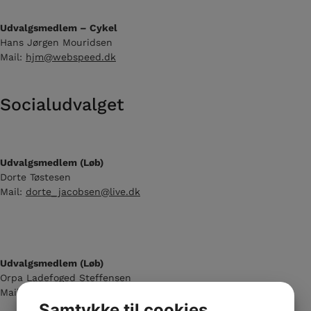
Udvalgsmedlem – Cykel
Hans Jørgen Mouridsen
Mail:
hjm@webspeed.dk
Socialudvalget
Udvalgsmedlem (Løb)
Dorte Tøstesen
Mail:
dorte_jacobsen@live.dk
Udvalgsmedlem (Løb)
Orpa Ladefoged Steffensen
Mail:
orpaherlufsen86@gmail.com
Samtykke til cookies