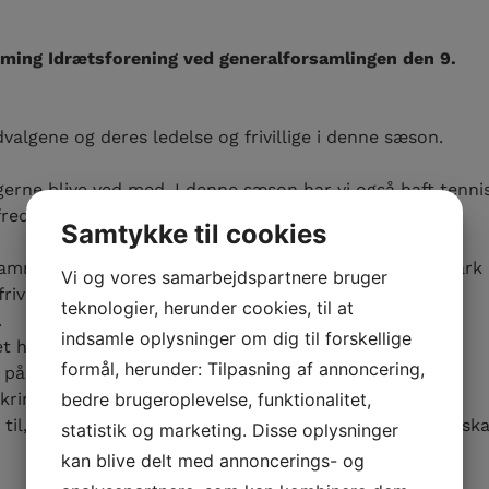
mming Idrætsforening ved generalforsamlingen den 9.
valgene og deres ledelse og frivillige i denne sæson.
 gerne blive ved med. I denne sæson har vi også haft tenni
fredsstillende.
Samtykke til cookies
ramming Idrætsforening. Vores foreningskultur i Danmark
Vi og vores samarbejdspartnere bruger
rivillige stod mange uden en fritidsaktivitet, uden et
teknologier, herunder cookies, til at
.
indsamle oplysninger om dig til forskellige
et har været lidt uvist, hvordan samarbejdet omkring
formål, herunder: Tilpasning af annoncering,
 på pension.
ring dagligdagen i centeret og omkring forskellige
bedre brugeroplevelse, funktionalitet,
til, at Poul ikke er halinspektør længere, og at der nu ska
statistik og marketing. Disse oplysninger
kan blive delt med annoncerings- og