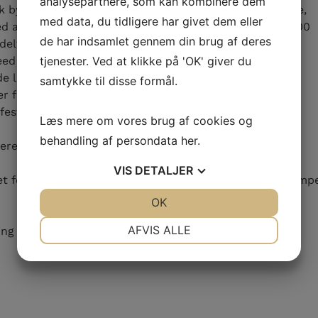
analysepartnere, som kan kombinere dem
k byfest i 2025. De har fået meget ros for de kunstnere,
med data, du tidligere har givet dem eller
ed at give et samlet overskud på 790.000 (2024: 660.000
de har indsamlet gennem din brug af deres
 delt mellem BB og BIF, 395.000 til hver.
d giver et større overblik, men det tætte samarbejde
tjenester. Ved at klikke på 'OK' giver du
de løsninger på de problemer, vi møder på vejen.
samtykke til disse formål.
r fordelt så ligeligt som muligt.
yfest Komiteen. Men at det bliver med en glidende
Læs mere om vores brug af cookies og
behandling af persondata
her
.
es frivillige lægger i byfesten.
VIS
DETALJER
Lisbet for at være med i ledergruppen og for at yde en kæmp
JA
NEJ
OK
JA
NEJ
NØDVENDIGE
PRÆFERENCER
AFVIS ALLE
ng Idrætsforening
JA
NEJ
JA
NEJ
MARKETING
STATISTIK