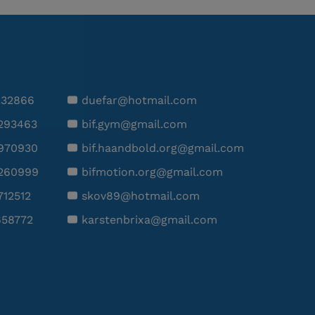
232866
duefar@hotmail.com
293463
bif.gym@gmail.com
970930
bif.haandbold.org@gmail.com
260999
bifmotion.org@gmail.com
712512
skov89@hotmail.com
658772
karstenbrixa@gmail.com