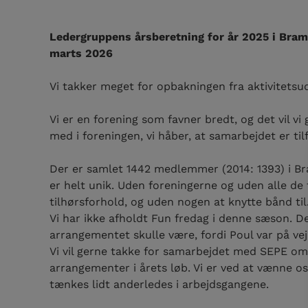
Ledergruppens årsberetning for år 2025 i Bra
marts 2026
Vi takker meget for opbakningen fra aktivitetsud
Vi er en forening som favner bredt, og det vil vi
med i foreningen, vi håber, at samarbejdet er til
Der er samlet 1442 medlemmer (2014: 1393) i B
er helt unik. Uden foreningerne og uden alle de f
tilhørsforhold, og uden nogen at knytte bånd til
Vi har ikke afholdt Fun fredag i denne sæson. D
arrangementet skulle være, fordi Poul var på vej
Vi vil gerne takke for samarbejdet med SEPE omk
arrangementer i årets løb. Vi er ved at vænne os 
tænkes lidt anderledes i arbejdsgangene.