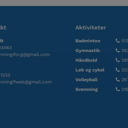
kt
Aktiviteter
lt
Badminton
51
93463
Gymnastik
26
mmingiforg@gmail.com
Håndbold
28
Løb og cykel
20
1233
Volleyball
26
mmingifweb@gmail.com
Svømning
21