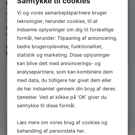
Samtykke til cookies
Kontakt
Vi og vores samarbejdspartnere bruger
Telefon
+45 26 29 34 63
teknologier, herunder cookies, til at
E-mail
indsamle oplysninger om dig til forskellige
Bif.gym@gmail.com
formål, herunder: Tilpasning af annoncering,
bedre brugeroplevelse, funktionalitet,
Følg med på Facebook
Bramming IF
statistik og marketing. Disse oplysninger
kan blive delt med annoncerings- og
analysepartnere, som kan kombinere dem
med data, du tidligere har givet dem eller
de har indsamlet gennem din brug af deres
tjenester. Ved at klikke på 'OK' giver du
samtykke til disse formål.
Læs mere om vores brug af cookies og
behandling af persondata
her
.