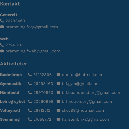
Kontakt
Generelt
26293463
brammingiforg@gmail.com
Web
27241233
brammingifweb@gmail.com
Aktiviteter
Badminton
51232866
duefar@hotmail.com
Gymnastik
26293463
bif.gym@gmail.com
Håndbold
28970930
bif.haandbold.org@gmail.com
Løb og cykel
20260999
bifmotion.org@gmail.com
Volleyball
26712512
skov89@hotmail.com
Svømning
21658772
karstenbrixa@gmail.com