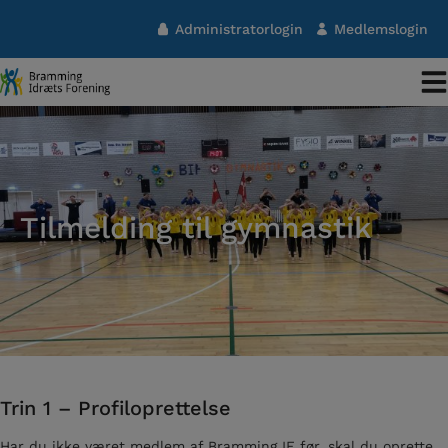
Hop
Administratorlogin
Medlemslogin
til
indholdet
Tilmelding til gymnastik
Trin 1 – Profiloprettelse
Har du ikke været medlem af Bramming IF før, skal du oprette