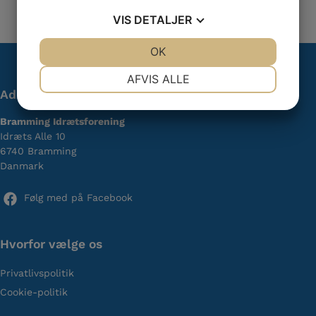
VIS
DETALJER
JA
NEJ
OK
JA
NEJ
NØDVENDIGE
PRÆFERENCER
AFVIS ALLE
Adresse
JA
NEJ
JA
NEJ
Bramming Idrætsforening
MARKETING
STATISTIK
Idræts Alle 10
6740 Bramming
Danmark
Følg med på Facebook
Hvorfor vælge os
Privatlivspolitik
Cookie-politik