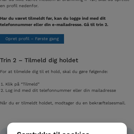
en profil nedenfor.
Har du været tilmeldt før, kan du logge ind med dit
telefonnummer eller din e-mailadresse. Gå til trin 2.
Opret profil – Første gang
Trin 2 – Tilmeld dig holdet
For at tilmelde dig til et hold, skal du gøre følgende:
Klik på “Tilmeld”
Log ind med dit telefonnummer eller din mailadresse
Når du er tilmeldt holdet, modtager du en bekræftelsesmail.