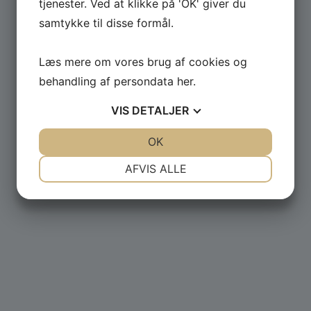
tjenester. Ved at klikke på 'OK' giver du
samtykke til disse formål.
Læs mere om vores brug af cookies og
behandling af persondata
her
.
VIS
DETALJER
JA
NEJ
OK
JA
NEJ
NØDVENDIGE
PRÆFERENCER
AFVIS ALLE
JA
NEJ
JA
NEJ
MARKETING
STATISTIK