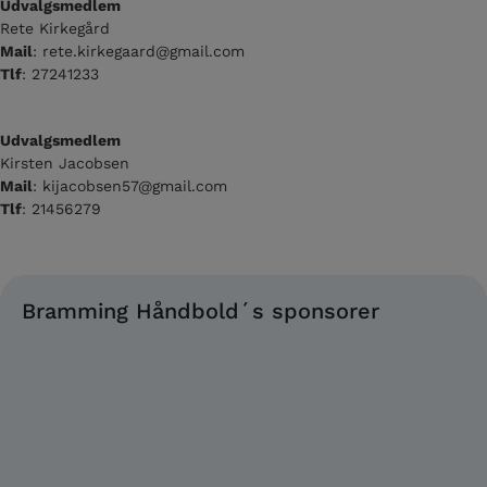
Udvalgsmedlem
Rete Kirkegård
Mail
: rete.kirkegaard@gmail.com
Tlf
: 27241233
Udvalgsmedlem
Kirsten Jacobsen
Mail
: kijacobsen57@gmail.com
Tlf
: 21456279
Bramming Håndbold´s sponsorer