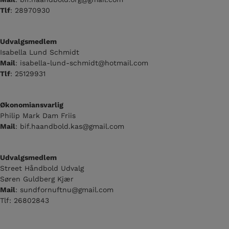
Tlf
: 28970930
Udvalgsmedlem
Isabella Lund Schmidt
Mail
: isabella-lund-schmidt@hotmail.com
Tlf
: 25129931
Økonomiansvarlig
Philip Mark Dam Friis
Mail
: bif.haandbold.kas@gmail.com
Udvalgsmedlem
Street Håndbold Udvalg
Søren Guldberg Kjær
Mail
: sundfornuftnu@gmail.com
Tlf: 26802843