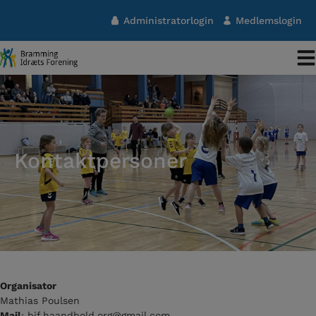
Hop
Administratorlogin
Medlemslogin
til
indholdet
Kontaktpersoner
Organisator
Mathias Poulsen
Mail
: bif.haandbold.org@gmail.com